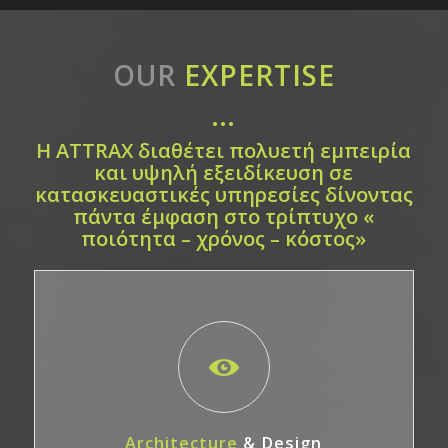
OUR
EXPERTISE
…
Η ATTRAX διαθέτει πολυετή εμπειρία
και υψηλή εξειδίκευση σε
κατασκευαστικές υπηρεσίες δίνοντας
πάντα έμφαση στο τρίπτυχο «
ποιότητα – χρόνος – κόστος»
Architecture
& Design