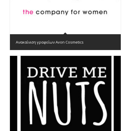
Ανακαίνιση γραφείων Avon Cosmetics